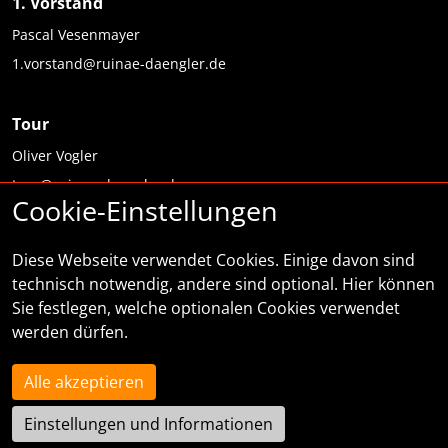
1. Vorstand
Pascal Vesenmayer
1.vorstand@ruinae-daengler.de
Tour
Oliver Vogler
tour@ruinae-daengler.de
Cookie-Einstellungen
Informationen
Diese Webseite verwendet Cookies. Einige davon sind
technisch notwendig, andere sind optional. Hier können
Kontakt
Sie festlegen, welche optionalen Cookies verwendet
werden dürfen.
Impressum
Datenschutz
Alle akzeptieren
Cookie-Einstellungen
Einstellungen und Informationen
Login